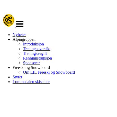
Veksle
navigasjon
Nyheter
Alpingruppen
Introduksjon
Treningsoversikt
Treningsavgift
Renninnstruksjon
Sponsorer
Freeski og Snowboard
Om LIL Freeski og Snowboard
Styret
Lommedalen skisenter