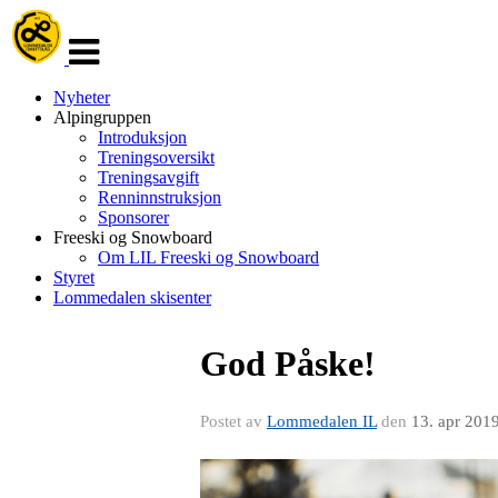
Veksle
navigasjon
Nyheter
Alpingruppen
Introduksjon
Treningsoversikt
Treningsavgift
Renninnstruksjon
Sponsorer
Freeski og Snowboard
Om LIL Freeski og Snowboard
Styret
Lommedalen skisenter
God Påske!
Postet av
Lommedalen IL
den
13. apr 201