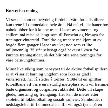
Kortreist trening
Vi ser det som en betydelig fordel at våre fotballspillere
kan trene i Lommedalen hele året. Nå må vi leie baner ho
naboklubber for å kunne trene i løpet av vinteren, og
spillere må reise så langt som til Fornebu og Nesøya for
treninger vinterstid. Foreldre og trenere må kjøre ut av
bygda flere ganger i løpet av uka; noe som er lite
miljøvennlig. Vi står selvsagt også bakerst i køen for
kurante treningstider, så det blir ofte sene treninger for
våre barn/ungdommer.
Minst like viktig som hensynet til de aktive fotballspillern
er at vi ser at barn og ungdom som ikke er glad i
vinteridrett, har få steder å treffes. Støtte til en spillbar
fotballbane vil være en naturlig møteplass som vil fremm
både organisert og uorganisert aktivitet. Dette vil skape
glede, mestring og fremgang. Her kan de møtes etter
skoletid til løkkefotball og sosialt samvær. Samholdet i
nedslagsfeltet til Lommedalens IL, vil også tjene på en