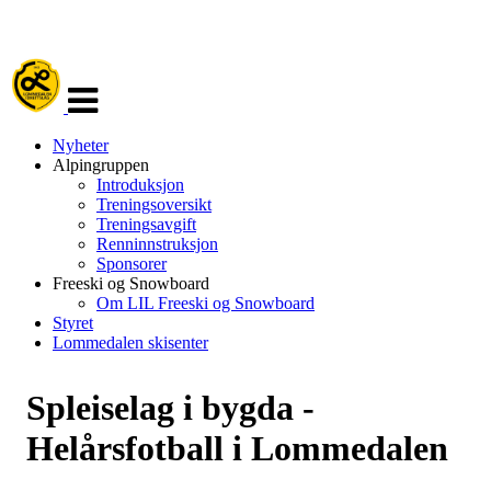
Veksle
navigasjon
Nyheter
Alpingruppen
Introduksjon
Treningsoversikt
Treningsavgift
Renninnstruksjon
Sponsorer
Freeski og Snowboard
Om LIL Freeski og Snowboard
Styret
Lommedalen skisenter
Spleiselag i bygda -
Helårsfotball i Lommedalen