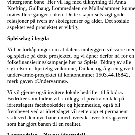
vintergrønn bane. Her vil lag med tilknytning til Anna
Krefting, Gullhaug, Lommedalen og Mølladammen kunn
møtes flere ganger i uken. Dette skaper selvsagt gode
relasjoner på tvers av skolegrenser og alder. Det sosiale
aspektet ved prosjektet er viktig.
Spleiselag i bygda
Vi har forhåpninger om at dalens innbyggere vil være me
og spleise på dette prosjektet, og vi åpner derfor nå for en
folkefinansieringskampanje her på Spleis. Bidrag av alle
størrelser er hjertelig velkomne, Du kan også gi en gave ti
undervarme-prosjektet til kontonummer 1503.44.18842,
merk gaven «Undervarme».
Vi vil gjerne også invitere lokale bedrifter til å bidra.
Bedrifter som bidrar vil, i tillegg til positiv omtale på
idrettslagets facebooksider og hjemmeside, også bli
fremhevet ved at idrettslaget vil sette opp et permanent
skilt ved den nye banen med oversikt over bidragsytere
som har gjort banen til en realitet.