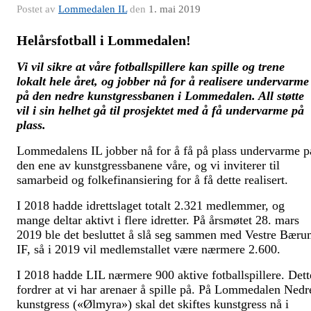
Postet av
Lommedalen IL
den
1. mai 2019
Helårsfotball i Lommedalen!
Vi vil sikre at våre fotballspillere kan spille og trene
lokalt hele året, og jobber nå for å realisere undervarme
på den nedre kunstgressbanen i Lommedalen. All støtte
vil i sin helhet gå til prosjektet med å få undervarme på
plass.
Lommedalens IL jobber nå for å få på plass undervarme p
den ene av kunstgressbanene våre, og vi inviterer til
samarbeid og folkefinansiering for å få dette realisert.
I 2018 hadde idrettslaget totalt 2.321 medlemmer, og
mange deltar aktivt i flere idretter. På årsmøtet 28. mars
2019 ble det besluttet å slå seg sammen med Vestre Bær
IF, så i 2019 vil medlemstallet være nærmere 2.600.
I 2018 hadde LIL nærmere 900 aktive fotballspillere. Dett
fordrer at vi har arenaer å spille på. På Lommedalen Nedr
kunstgress («Ølmyra») skal det skiftes kunstgress nå i