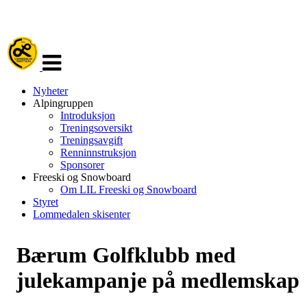
Veksle
navigasjon
Nyheter
Alpingruppen
Introduksjon
Treningsoversikt
Treningsavgift
Renninnstruksjon
Sponsorer
Freeski og Snowboard
Om LIL Freeski og Snowboard
Styret
Lommedalen skisenter
Bærum Golfklubb med
julekampanje på medlemskap