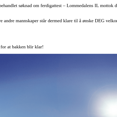
ehandlet søknad om ferdigattest – Lommedalens IL mottok d
re andre mannskaper står dermed klare til å ønske DEG velk
for at bakken blir klar!