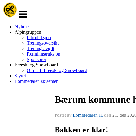
Veksle
navigasjon
Nyheter
Alpingruppen
Introduksjon
Treningsoversikt
Treningsavgift
Renninnstruksjon
Sponsorer
Freeski og Snowboard
Om LIL Freeski og Snowboard
Styret
Lommedalen skisenter
Bærum kommune har
Postet av
Lommedalen IL
den
21. des 202
Bakken er klar!