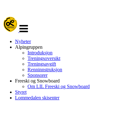
Veksle
navigasjon
Nyheter
Alpingruppen
Introduksjon
Treningsoversikt
Treningsavgift
Renninnstruksjon
Sponsorer
Freeski og Snowboard
Om LIL Freeski og Snowboard
Styret
Lommedalen skisenter