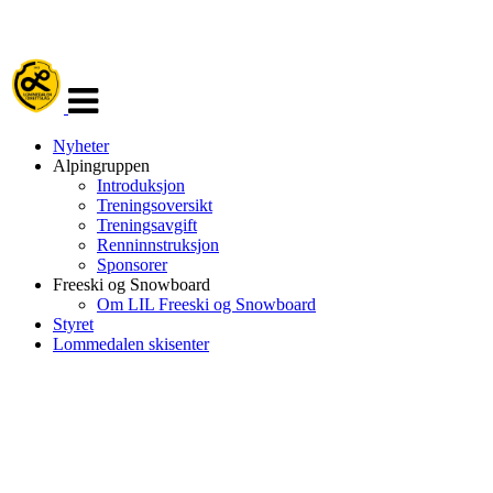
Veksle
navigasjon
Nyheter
Alpingruppen
Introduksjon
Treningsoversikt
Treningsavgift
Renninnstruksjon
Sponsorer
Freeski og Snowboard
Om LIL Freeski og Snowboard
Styret
Lommedalen skisenter