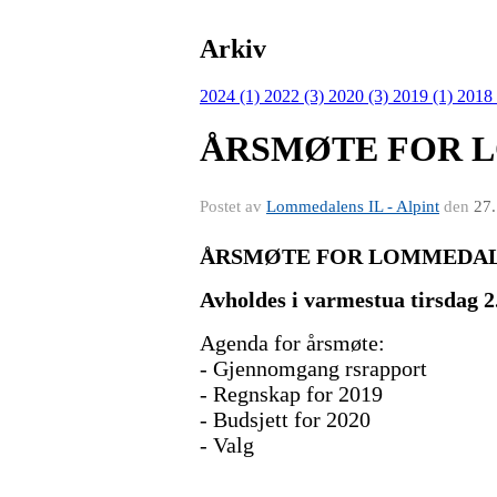
Arkiv
2024 (1)
2022 (3)
2020 (3)
2019 (1)
2018 
ÅRSMØTE FOR L
Postet av
Lommedalens IL - Alpint
den
27.
ÅRSMØTE FOR LOMMEDALE
Avholdes i varmestua tirsdag 2.
Agenda for årsmøte:
- Gjennomgang
rsrapport
- Regnskap for 2019
- Budsjett for 2020
- Valg