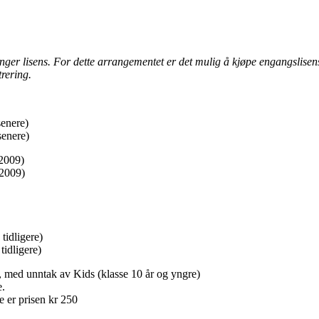
nger lisens. For dette arrangementet er det mulig å kjøpe engangslisens 
trering.
senere)
senere)
-2009)
-2009)
tidligere)
tidligere)
er, med unntak av Kids (klasse 10 år og yngre)
e.
e er prisen kr 250