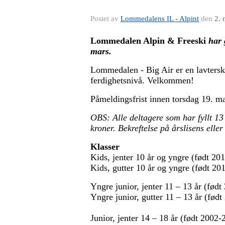
Postet av
Lommedalens IL - Alpint
den
2. 
Lommedalen Alpin & Freeski
har 
mars.
Lommedalen - Big Air er en lavterske
ferdighetsnivå. Velkommen!
Påmeldingsfrist innen torsdag 19. m
OBS: Alle deltagere som har fyllt 13
kroner.
Bekreftelse på årslisens eller
Klasser
Kids, jenter 10 år og yngre (født 20
Kids, gutter 10 år og yngre (født 20
Yngre junior, jenter 11 – 13 år (fød
Yngre junior, gutter 11 – 13 år (fød
Junior, jenter 14 – 18 år (født 2002-