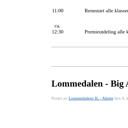
11:00
Rennstart alle klasse
ca.
12:30
Premieutdeling alle 
Lommedalen - Big A
Postet av
Lommedalens IL - Alpint
den
1. 