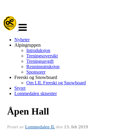
Veksle
navigasjon
Nyheter
Alpingruppen
Introduksjon
Treningsoversikt
Treningsavgift
Renninnstruksjon
Sponsorer
Freeski og Snowboard
Om LIL Freeski og Snowboard
Styret
Lommedalen skisenter
Åpen Hall
Postet av
Lommedalen IL
den
13. feb 2019