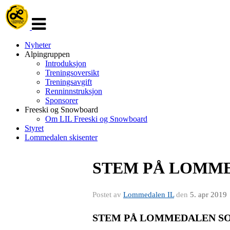
Veksle
navigasjon
Nyheter
Alpingruppen
Introduksjon
Treningsoversikt
Treningsavgift
Renninnstruksjon
Sponsorer
Freeski og Snowboard
Om LIL Freeski og Snowboard
Styret
Lommedalen skisenter
STEM PÅ LOMM
Postet av
Lommedalen IL
den
5. apr 2019
STEM PÅ LOMMEDALEN S