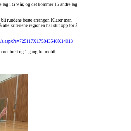
re lag i G 9 år, og det kommer 15 andre lag
bli rundens beste arrangør. Klarer man
alle kriteriene regionen har stilt opp for å
e/a/s.aspx?s=725117X175843540X14013
 nettbrett og 1 gang fra mobil.