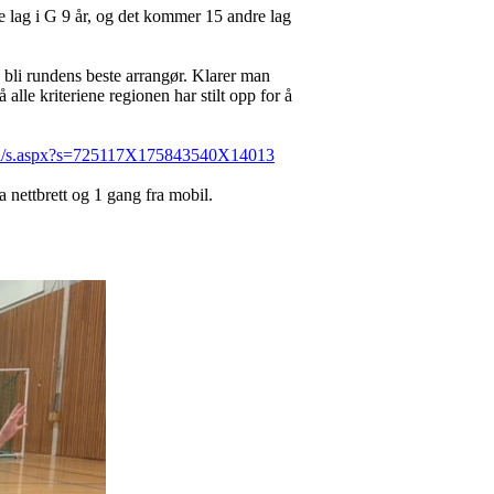
re lag i G 9 år, og det kommer 15 andre lag
bli rundens beste arrangør. Klarer man
alle kriteriene regionen har stilt opp for å
e/a/s.aspx?s=725117X175843540X14013
 nettbrett og 1 gang fra mobil.