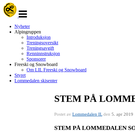
Veksle
navigasjon
Nyheter
Alpingruppen
Introduksjon
Treningsoversikt
Treningsavgift
Renninnstruksjon
Sponsorer
Freeski og Snowboard
Om LIL Freeski og Snowboard
Styret
Lommedalen skisenter
STEM PÅ LOMM
Postet av
Lommedalen IL
den
5. apr 2019
STEM PÅ LOMMEDALEN S