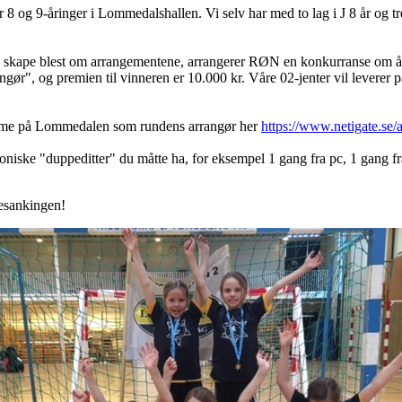
 8 og 9-åringer i Lommedalshallen. Vi selv har med to lag i J 8 år og t
r å skape blest om arrangementene, arrangerer RØN en konkurranse om å 
gør", og premien til vinneren er 10.000 kr. Våre 02-jenter vil leverer på 
emme på Lommedalen som rundens arrangør her
https://www.netigate.s
oniske "duppeditter" du måtte ha, for eksempel 1 gang fra pc, 1 gang fra
mesankingen!