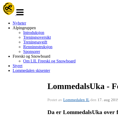
Veksle
navigasjon
Nyheter
Alpingruppen
Introduksjon
Treningsoversikt
Treningsavgift
Renninnstruksjon
Sponsorer
Freeski og Snowboard
Om LIL Freeski og Snowboard
Styret
Lommedalen skisenter
LommedalsUka - Fe
Postet av
Lommedalen IL
den
17. aug 201
Da er LommedalsUka over fo