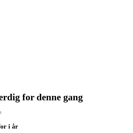
rdig for denne gang
9
r i år