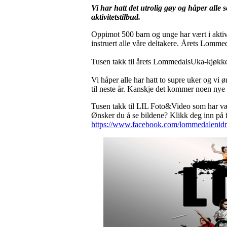
Vi har hatt det utrolig gøy og håper alle 
aktivitetstilbud.
Oppimot 500 barn og unge har vært i aktiv
instruert alle våre deltakere. Årets Lomme
Tusen takk til årets LommedalsUka-kjøkken, 
Vi håper alle har hatt to supre uker og v
til neste år. Kanskje det kommer noen nye 
Tusen takk til LIL Foto&Video som har vært
Ønsker du å se bildene? Klikk deg inn på 
https://www.facebook.com/lommedalenidre