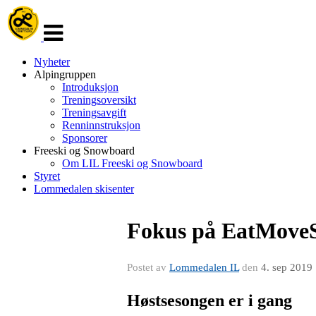
Veksle
navigasjon
Nyheter
Alpingruppen
Introduksjon
Treningsoversikt
Treningsavgift
Renninnstruksjon
Sponsorer
Freeski og Snowboard
Om LIL Freeski og Snowboard
Styret
Lommedalen skisenter
Fokus på EatMoveS
Postet av
Lommedalen IL
den
4. sep 2019
Høstsesongen er i gang