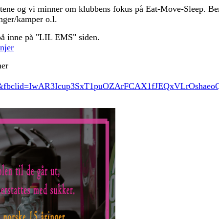
ettene og vi minner om klubbens fokus på Eat-Move-Sleep. Ber
nger/kamper o.l.
å inne på "LIL EMS" siden.
njer
her
be&fbclid=IwAR3Icup3SxT1puOZArFCAX1fJEQxVLrOsha