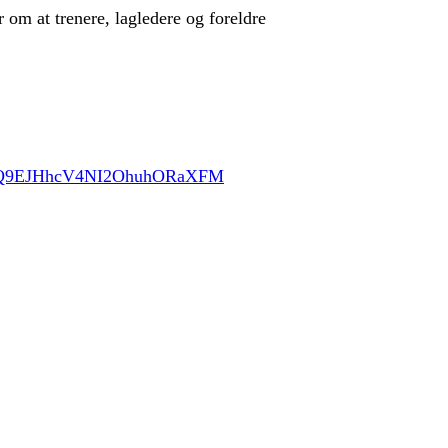
 om at trenere, lagledere og foreldre
eoQ9EJHhcV4NI2OhuhORaXFM