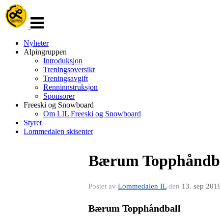
Veksle
navigasjon
Nyheter
Alpingruppen
Introduksjon
Treningsoversikt
Treningsavgift
Renninnstruksjon
Sponsorer
Freeski og Snowboard
Om LIL Freeski og Snowboard
Styret
Lommedalen skisenter
Bærum Topphåndball
Postet av
Lommedalen IL
den
13. sep 201
Bærum Topphåndball