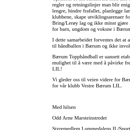
regler og retningslinjer man blir enig
lengre, hindre frafallet, planlegge 
klubbene, skape utviklingsarenaer for
Bring/Lerøy lag og ikke minst gjøre 
for barn, ungdom og voksne i Bæru
I dette samarbeidet forventes det at 
til håndballen i Bærum og ikke invo
Bærum Topphåndball er uansett etable
mulighet til å være med å påvirke f
LIL!
Vi gleder oss til veien videre for B
for vår klubb Vestre Bærum LIL.
Med hilsen
Odd Arne Marsteinstredet
Styremedlem Lommedalens IL/Sports