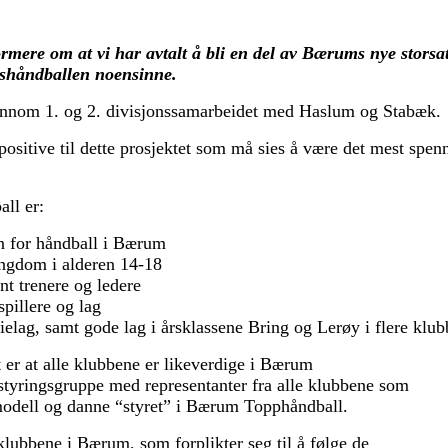
formere om at vi har avtalt å bli en del av Bærums nye sto
umshåndballen noensinne.
gjennom 1. og 2. divisjonssamarbeidet med Haslum og Stabæk.
ositive til dette prosjektet som må sies å være det mest spen
ll er:
en for håndball i Bærum
ungdom i alderen 14-18
t trenere og ledere
spillere og lag
rielag, samt gode lag i årsklassene Bring og Lerøy i flere klub
t er at alle klubbene er likeverdige i Bærum
 styringsgruppe med representanter fra alle klubbene som
modell og danne “styret” i Bærum Topphåndball.
lubbene i Bærum, som forplikter seg til å følge de