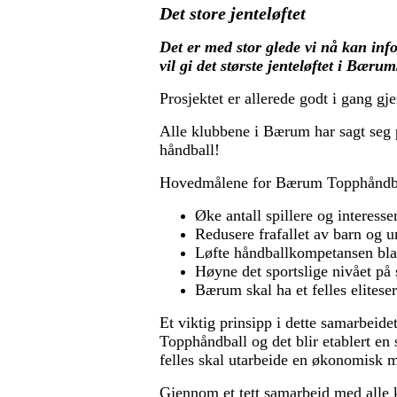
Det store jenteløftet
Det er med stor glede vi nå kan in
vil gi det største jenteløftet i Bær
Prosjektet er allerede godt i gang 
Alle klubbene i Bærum har sagt seg p
håndball!
Hovedmålene for Bærum Topphåndba
Øke antall spillere og interess
Redusere frafallet av barn og 
Løfte håndballkompetansen blan
Høyne det sportslige nivået på 
Bærum skal ha et felles elitese
Et viktig prinsipp i dette samarbeide
Topphåndball og det blir etablert en
felles skal utarbeide en økonomisk 
Gjennom et tett samarbeid med alle k