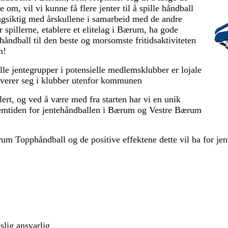
e om, vil vi kunne få flere jenter til å spille håndball
langsiktig med årskullene i samarbeid med de andre
 spillerne, etablere et elitelag i Bærum, ha gode
håndball til den beste og morsomste fritidsaktiviteten
m!
alle jentegrupper i potensielle medlemsklubber er lojale
lverer seg i klubber utenfor kommunen
rt, og ved å være med fra starten har vi en unik
remtiden for jentehåndballen i Bærum og Vestre Bærum
ærum Topphåndball og de positive effektene dette vil ha for j
lig ansvarlig