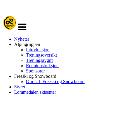
Veksle
navigasjon
Nyheter
Alpingruppen
Introduksjon
Treningsoversikt
Treningsavgift
Renninnstruksjon
Sponsorer
Freeski og Snowboard
Om LIL Freeski og Snowboard
Styret
Lommedalen skisenter