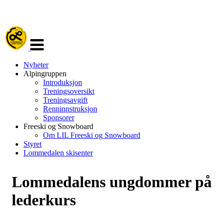
Veksle
navigasjon
Nyheter
Alpingruppen
Introduksjon
Treningsoversikt
Treningsavgift
Renninnstruksjon
Sponsorer
Freeski og Snowboard
Om LIL Freeski og Snowboard
Styret
Lommedalen skisenter
Lommedalens ungdommer på
lederkurs