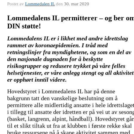
Postet av
Lommedalen IL
den
30. mar 2020
Lommedalens IL permitterer – og ber o
DIN støtte!
Lommedalens IL er i likhet med andre idrettslag
rammet av koronaepidemien. I tråd med
retningslinjer fra myndighetene, og som en del av
den nasjonale dugnaden for å beskytte
risikogrupper og redusere trykket på våre felles
helsetjenester, er våre anlegg stengt og all aktivitet
er opphørt inntil videre.
Hovedstyret i Lommedalens IL har på denne
bakgrunn tatt den vanskelige beslutning om å
permittere alle midlertidig ansatte i hele idrettslaget
i tillegg til ansatte der idretten er på vei ut av seson
(basket, langrenn, alpint, håndball). Hovedstyret går
til et slikt tiltak ut fra at klubben i første rekke skal
bruke ressursene på å skape aktivitet sammen med