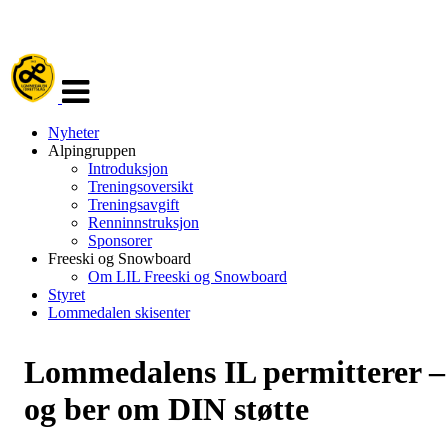
Veksle
navigasjon
Nyheter
Alpingruppen
Introduksjon
Treningsoversikt
Treningsavgift
Renninnstruksjon
Sponsorer
Freeski og Snowboard
Om LIL Freeski og Snowboard
Styret
Lommedalen skisenter
Lommedalens IL permitterer –
og ber om DIN støtte