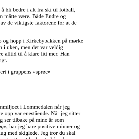
bli bedre i alt fra ski til fotball,
 enn måtte være. Både Endre og
v de viktigste faktorene for at de
løp og hopp i Kirkebybakken på mørke
en i uken, men det var veldig
lltid til å klare litt mer. Han
angt.
ert i gruppens «sprøe»
nmiljøet i Lommedalen når jeg
e opp var enestående. Når jeg sitter
g ser tilbake på mine år som
nge
, har jeg bare positive minner og
ug med skiglede. Jeg tror du skal