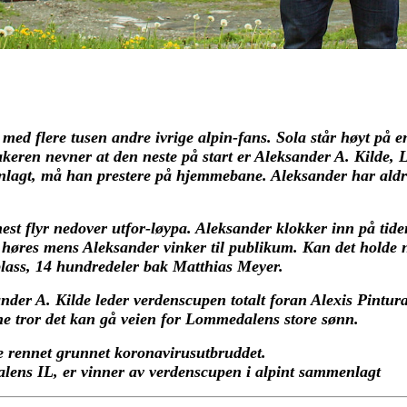
 med flere tusen andre ivrige alpin-fans. Sola står høyt på 
keren nevner at den neste på start er Aleksander A. Kilde,
agt, må han prestere på hjemmebane. Aleksander har aldri t
est flyr nedover utfor-løypa. Aleksander klokker inn på tide
øres mens Aleksander vinker til publikum. Kan det holde n
lass, 14 hundredeler bak Matthias Meyer.
sander A. Kilde leder verdenscupen totalt foran Alexis Pintu
ene tror det kan gå veien for Lommedalens store sønn.
iste rennet grunnet koronavirusutbruddet.
ens IL, er vinner av verdenscupen i alpint sammenlagt