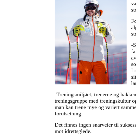
va
st
Fo
al
st
-S
fa
av
so
L
si
la
-Treningsmiljøet, trenerne og bakken
treningsgruppe med treningskultur o
man kan trene mye og variert sammen
forutsetning.
Det finnes ingen snarveier til sukse
mot idrettsglede.