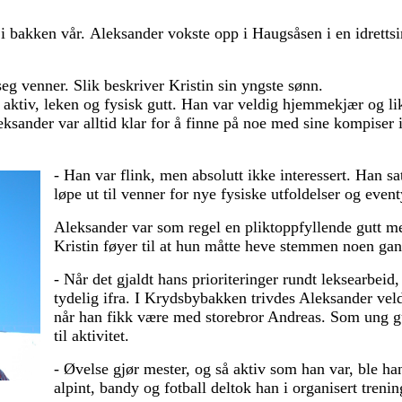
 i bakken vår. Aleksander vokste opp i Haugsåsen i en idrettsi
 seg venner. Slik beskriver Kristin sin yngste sønn.
ktiv, leken og fysisk gutt. Han var veldig hjemmekjær og likt
leksander var alltid klar for å finne på noe med sine kompis
- Han var flink, men absolutt ikke interessert. Han satt 
løpe ut til venner for nye fysiske utfoldelser og event
Aleksander var som regel en pliktoppfyllende gutt me
Kristin føyer til at hun måtte heve stemmen noen gan
- Når det gjaldt hans prioriteringer rundt leksearbeid,
tydelig ifra. I Krydsbybakken trivdes Aleksander vel
når han fikk være med storebror Andreas. Som ung gu
til aktivitet.
- Øvelse gjør mester, og så aktiv som han var, ble han
alpint, bandy og fotball deltok han i organisert tren