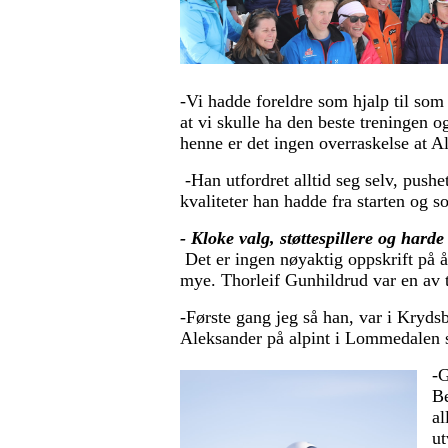
-Vi hadde foreldre som hjalp til som 
at vi skulle ha den beste treningen o
henne er det ingen overraskelse at A
-Han utfordret alltid seg selv, pushe
kvaliteter han hadde fra starten og s
- Kloke valg, støttespillere og harde
Det er ingen nøyaktig oppskrift på å
mye. Thorleif Gunhildrud var en av 
-Første gang jeg så han, var i Kryds
Aleksander på alpint i Lommedalen
-G
Be
al
ut