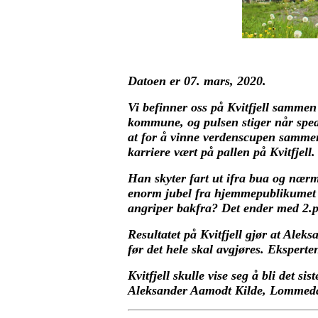
Datoen er 07. mars, 2020.
Vi befinner oss på Kvitfjell sammen
kommune, og pulsen stiger når spea
at for å vinne verdenscupen sammenl
karriere vært på pallen på Kvitfjell.
Han skyter fart ut ifra bua og nærm
enorm jubel fra hjemmepublikumet h
angriper bakfra? Det ender med 2.p
Resultatet på Kvitfjell gjør at Alek
før det hele skal avgjøres. Ekspert
Kvitfjell skulle vise seg å bli det s
Aleksander Aamodt Kilde, Lommedal