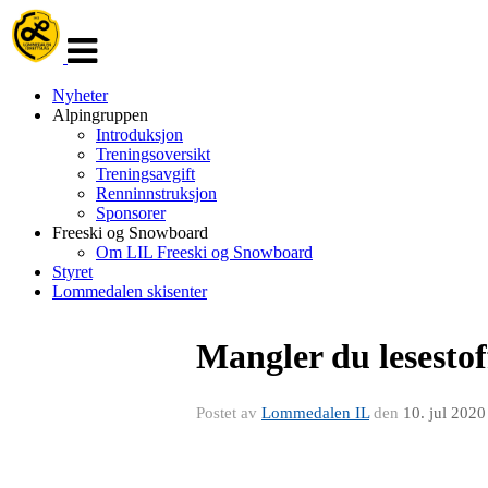
Veksle
navigasjon
Nyheter
Alpingruppen
Introduksjon
Treningsoversikt
Treningsavgift
Renninnstruksjon
Sponsorer
Freeski og Snowboard
Om LIL Freeski og Snowboard
Styret
Lommedalen skisenter
Mangler du lesestof
Postet av
Lommedalen IL
den
10. jul 2020