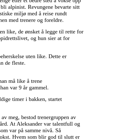
lenge etter et bedre sted å vokse opp
 bli alpinist. Revungene bevarte sitt
stiske miljø med å reise rundt
en med trenere og foreldre.
 like, de ønsket å legge til rette for
idrettslivet, og hun sier at for
eherskelse uten like. Dette er
n de fleste.
man må like å trene
a han var 9 år gammel.
dige timer i bakken, startet
 av meg, bestod trenergruppen av
d. At Aleksander var talentfull og
n som var på samme nivå. Så
okst. Hvem som blir god til slutt er