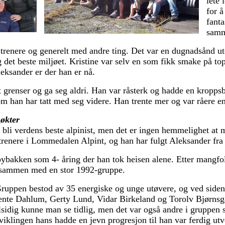
lete 
for å
fanta
samm
trenere og generelt med andre ting. Det var en dugnadsånd uten
g det beste miljøet. Kristine var selv en som fikk smake på topp
leksander er der han er nå.
t grenser og ga seg aldri. Han var råsterk og hadde en kroppsb
om han har tatt med seg videre. Han trente mer og var råere en
 økter
 bli verdens beste alpinist, men det er ingen hemmelighet at 
trenere i Lommedalen Alpint, og han har fulgt Aleksander fr
bybakken som 4- åring der han tok heisen alene. Etter mangfol
 sammen med en stor 1992-gruppe.
ruppen bestod av 35 energiske og unge utøvere, og ved siden
nte Dahlum, Gerty Lund, Vidar Birkeland og Torolv Bjørnsgår
lsidig kunne man se tidlig, men det var også andre i gruppe
viklingen hans hadde en jevn progresjon til han var ferdig utv