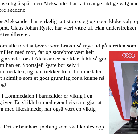
nskelig å spå, men Aleksander har tatt mange riktige valg und
ore skadene.
r Aleksander har virkelig tatt store steg og noen kloke valg 
pint, Claus Johan Ryste, har vært vitne til. Han understrekker
øttespillere er.
om alle idrettsutøvere som bruker så mye tid på idretten som 
milien med mor, far og storebror vært helt
gjørende for at Aleksander har klart å bli så god
m han er. Sportsjef Ryste bor selv i
ommedalen, og han trekker frem Lommedalen
tt skimiljø som et godt grunnlag for å kunne nå
ngt.
 i Lommedalen i barnealder er viktig i en
g iver. En skiklubb med egen heis som gjør at
 med likesinnede, har også vært en viktig
ss. Det er beinhard jobbing som skal kobles opp