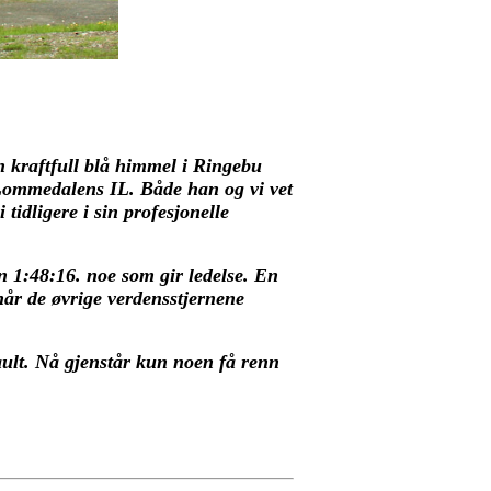
en kraftfull blå himmel i Ringebu
 Lommedalens IL. Både han og vi vet
idligere i sin profesjonelle
n 1:48:16. noe som gir ledelse. En
år de øvrige verdensstjernene
rault. Nå gjenstår kun noen få renn