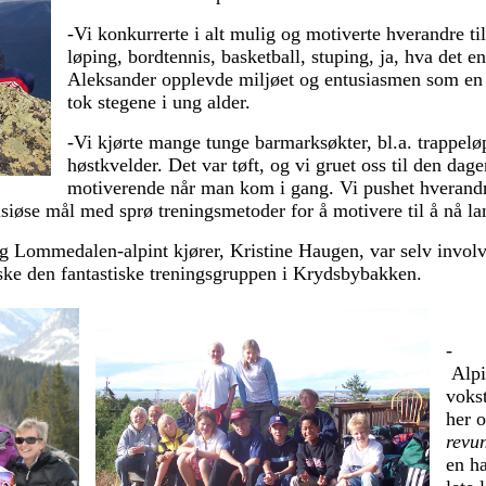
-Vi konkurrerte i alt mulig og motiverte hverandre til å 
løping, bordtennis, basketball, stuping, ja, hva det
Aleksander opplevde miljøet og entusiasmen som en a
tok stegene i ung alder.
-Vi kjørte mange tunge barmarksøkter, bl.a. trappe
høstkvelder. Det var tøft, og vi gruet oss til den dag
motiverende når man kom i gang. Vi pushet hverandre a
isiøse mål med sprø treningsmetoder for å motivere til å nå l
og Lommedalen-alpint kjører, Kristine Haugen, var selv i
nvolv
ske den fantastiske treningsgruppen i Krydsbybakken.
-
Alpi
vokst
her o
revu
en ha