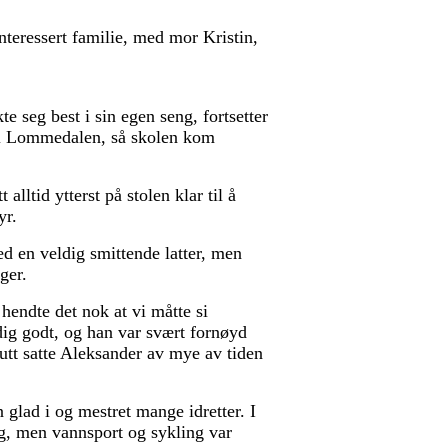
nteressert familie, med mor Kristin,
e seg best i sin egen seng, fortsetter
er i Lommedalen, så skolen kom
alltid ytterst på stolen klar til å
yr.
d en veldig smittende latter, men
ger.
 hendte det nok at vi måtte si
dig godt, og han var svært fornøyd
tt satte Aleksander av mye av tiden
 glad i og mestret mange idretter. I
ing, men vannsport og sykling var