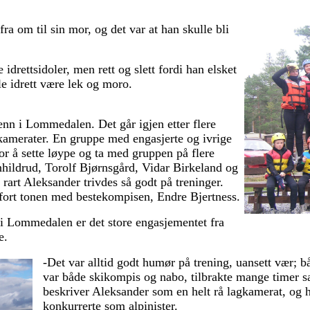
fra om til sin mor, og det var at han skulle bli
idrettsidoler, men rett og slett fordi han elsket
le idrett være lek og moro.
 enn i Lommedalen. Det går igjen etter flere
kamerater. En gruppe med engasjerte og ivrige
for å sette løype og ta med gruppen på flere
hildrud, Torolf Bjørnsgård, Vidar Birkeland og
rart Aleksander trivdes så godt på treninger.
fort tonen med bestekompisen, Endre Bjertness.
t i Lommedalen er det store engasjementet fra
re.
-Det var alltid godt humør på trening, uansett vær; 
var både skikompis og nabo, tilbrakte mange timer
beskriver Aleksander som en helt rå lagkamerat, og ha
konkurrerte som alpinister.