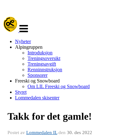
Veksle
navigasjon
Nyheter
Alpingruppen
Introduksjon
Treningsoversikt
Treningsavgift
Renninnstruksjon
Sponsorer
Freeski og Snowboard
Om LIL Freeski og Snowboard
Styret
Lommedalen skisenter
Takk for det gamle!
Postet av
Lommedalen IL
den
30. des 2022