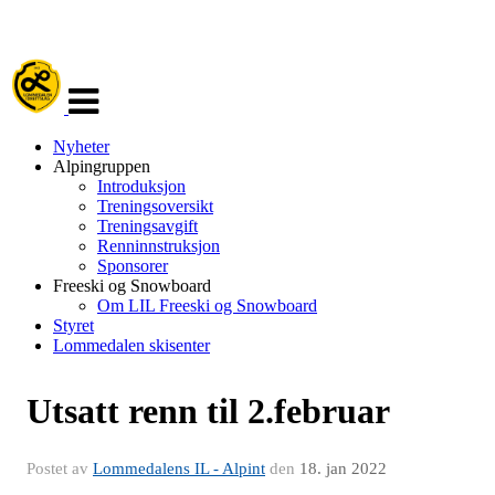
Veksle
navigasjon
Nyheter
Alpingruppen
Introduksjon
Treningsoversikt
Treningsavgift
Renninnstruksjon
Sponsorer
Freeski og Snowboard
Om LIL Freeski og Snowboard
Styret
Lommedalen skisenter
Utsatt renn til 2.februar
Postet av
Lommedalens IL - Alpint
den
18. jan 2022